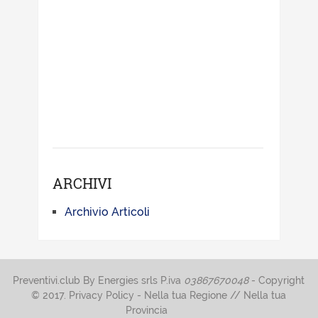
ARCHIVI
Archivio Articoli
Preventivi.club
By Energies srls
P.iva
03867670048
- Copyright
© 2017.
Privacy Policy
-
Nella tua Regione
//
Nella tua
Provincia
.
.
.
.
.